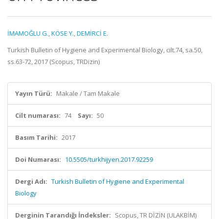
İMAMOĞLU G.
,
KÖSE Y.
,
DEMİRCİ E.
Turkish Bulletin of Hygiene and Experimental Biology, cilt.74, sa.50,
ss.63-72, 2017 (Scopus, TRDizin)
Yayın Türü:
Makale / Tam Makale
Cilt numarası:
74
Sayı:
50
Basım Tarihi:
2017
Doi Numarası:
10.5505/turkhijyen.2017.92259
Dergi Adı:
Turkish Bulletin of Hygiene and Experimental
Biology
Derginin Tarandığı İndeksler:
Scopus, TR DİZİN (ULAKBİM)