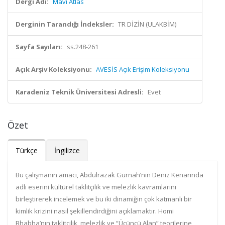
Dergi Adı:
Mavi Atlas
Derginin Tarandığı İndeksler:
TR DİZİN (ULAKBİM)
Sayfa Sayıları:
ss.248-261
Açık Arşiv Koleksiyonu:
AVESİS Açık Erişim Koleksiyonu
Karadeniz Teknik Üniversitesi Adresli:
Evet
Özet
Türkçe
İngilizce
Bu çalışmanın amacı, Abdulrazak Gurnah’nın Deniz Kenarında
adlı eserini kültürel taklitçilik ve melezlik kavramlarını
birleştirerek incelemek ve bu iki dinamiğin çok katmanlı bir
kimlik krizini nasıl şekillendirdiğini açıklamaktır. Homi
Bhabha’nın taklitçilik, melezlik ve “Üçüncü Alan” teorilerine