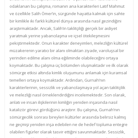
odaklanan bu çalışma, romanın ana karakterleri Latif Mahmut
ve özellikle Salih Ömer’in, sürgünde hayatta kalmak için sahte
bir kimlikle iki farklı kültürel dünya arasında nasıl gezindiğini
araştırmaktadır. Ancak, Salih’in taklitçiliği gerçek bir aidiyet
yaratmak yerine yabancılaşma ve içsel ötekileşmesini
pekiştirmektedir. Onun karakter deneyimleri, melezliğin kültürel
müzakerenin yaratıcı bir alanı olmaktan ziyade, varoluşsal bir
yerinden edilme alanı olma eğiliminde olabileceğini ortaya
koymaktadır. Bu çalışma üç bölümden oluşmaktadır ve ilk olarak
sömürge etkisi altında kimlik oluşumunu anlamak için kuramsal
temelleri ortaya koymaktadır. Ardından, Gurnah’nın
karakterlerinin, sessizlik ve yabancılaşmaya yol açan taklitçilik
ve melezliği nasıl örneklendirdiğini incelemektedir. Son olarak,
anlatı ve insan ilişkilerinin kimliğin yeniden inşasında nasıl
katalizör görevi gördüğünü araştırır. Bu çalışma, Gurnah’nın
sömürgecilik sonrası bireyleri kültürler arasında belirsiz kalmış
ne geçmişi yeniden inşa edebilen ne de hedef topluma entegre
olabilen figürler olarak tasvir ettiğini savunmaktadır. Sessizlik,