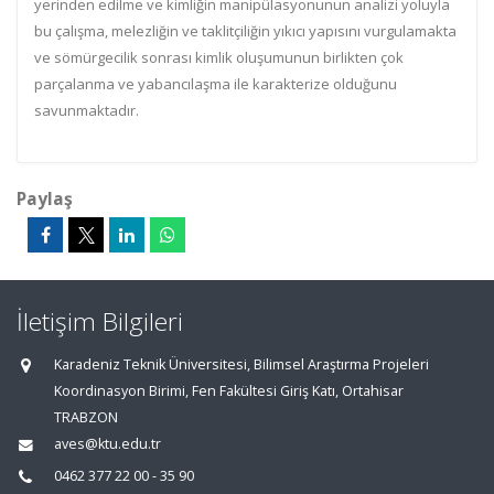
yerinden edilme ve kimliğin manipülasyonunun analizi yoluyla
bu çalışma, melezliğin ve taklitçiliğin yıkıcı yapısını vurgulamakta
ve sömürgecilik sonrası kimlik oluşumunun birlikten çok
parçalanma ve yabancılaşma ile karakterize olduğunu
savunmaktadır.
Paylaş
İletişim Bilgileri
Karadeniz Teknik Üniversitesi, Bilimsel Araştırma Projeleri
Koordinasyon Birimi, Fen Fakültesi Giriş Katı, Ortahisar
TRABZON
aves@ktu.edu.tr
0462 377 22 00 - 35 90