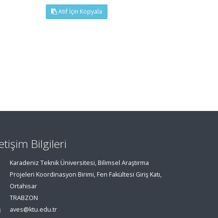
Atıf İçin Kopyala
letişim Bilgileri
Karadeniz Teknik Üniversitesi, Bilimsel Araştırma
Projeleri Koordinasyon Birimi, Fen Fakültesi Giriş Katı,
Ortahisar
TRABZON
aves@ktu.edu.tr