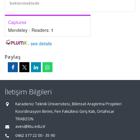
beklenmektedir.
Captures
Mendeley - Readers:
1
-
see details
Paylaş
İletişim Bilgileri
Karadeniz Teknik Üniversitesi, Bilimsel Araştırma Projeleri
Koordinasyon Birimi, Fen Fakültesi Giriş Katı, Ortahisar
TRABZON
aves@ktu.edu.tr
0462 377 22 00 - 35 90