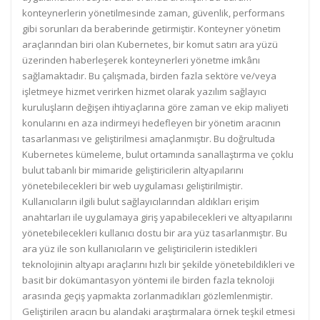
konteynerlerin yönetilmesinde zaman, güvenlik, performans
gibi sorunları da beraberinde getirmiştir. Konteyner yönetim
araçlarından biri olan Kubernetes, bir komut satırı ara yüzü
üzerinden haberleşerek konteynerleri yönetme imkânı
sağlamaktadır. Bu çalışmada, birden fazla sektöre ve/veya
işletmeye hizmet verirken hizmet olarak yazılım sağlayıcı
kuruluşların değişen ihtiyaçlarına göre zaman ve ekip maliyeti
konularını en aza indirmeyi hedefleyen bir yönetim aracının
tasarlanması ve geliştirilmesi amaçlanmıştır. Bu doğrultuda
Kubernetes kümeleme, bulut ortamında sanallaştırma ve çoklu
bulut tabanlı bir mimaride geliştiricilerin altyapılarını
yönetebilecekleri bir web uygulaması geliştirilmiştir.
Kullanıcıların ilgili bulut sağlayıcılarından aldıkları erişim
anahtarları ile uygulamaya giriş yapabilecekleri ve altyapılarını
yönetebilecekleri kullanıcı dostu bir ara yüz tasarlanmıştır. Bu
ara yüz ile son kullanıcıların ve geliştiricilerin istedikleri
teknolojinin altyapı araçlarını hızlı bir şekilde yönetebildikleri ve
basit bir dokümantasyon yöntemi ile birden fazla teknoloji
arasında geçiş yapmakta zorlanmadıkları gözlemlenmiştir.
Geliştirilen aracın bu alandaki araştırmalara örnek teşkil etmesi