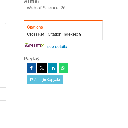
Atıflar
Web of Science: 26
Citations
CrossRef - Citation Indexes:
9
-
see details
Paylaş
Atıf İçin Kopyala