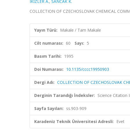
IKIZLER A.
,
SANCAK K.
COLLECTION OF CZECHOSLOVAK CHEMICAL COMMUNICAT
Yayın Türü:
Makale / Tam Makale
Cilt numarası:
60
Sayı:
5
Basım Tarihi:
1995
Doi Numarası:
10.1135/cccc19950903
Dergi Adı:
COLLECTION OF CZECHOSLOVAK C
Derginin Tarandığı İndeksler:
Science Citation
Sayfa Sayıları:
ss.903-909
Karadeniz Teknik Üniversitesi Adresli:
Evet