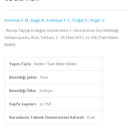
Korkmaz F. M.
,
Bagis B.
,
Korkmaz Y. T.
,
Turğut S.
,
Üngör G.
. Recep Tayyip Erdoğan Üniversitesi 1. Uluslararası Diş Hekimliği
Sempozyumu, Rize, Türkiye, 3 - 05 Ekim 2013, ss.158, (Tam Metin
Bildiri)
Yayın Türü:
Bildiri / Tam Metin Bildiri
Basıldığı Şehir:
Rize
Basıldığı Ülke:
Türkiye
Sayfa Sayıları:
ss.158
Karadeniz Teknik Üniversitesi Adresli:
Evet