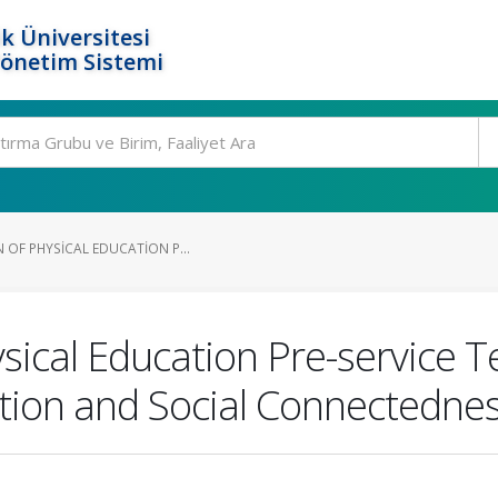
k Üniversitesi
Yönetim Sistemi
 OF PHYSICAL EDUCATION P...
ysical Education Pre-service T
ction and Social Connectednes