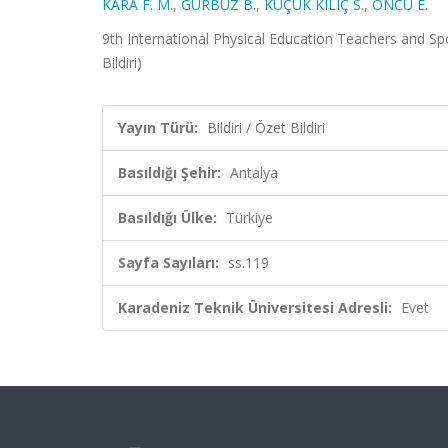
KARA F. M.
,
GÜRBÜZ B.
,
KÜÇÜK KILIÇ S.
,
ÖNCÜ E.
9th International Physical Education Teachers and Spo
Bildiri)
Yayın Türü:
Bildiri / Özet Bildiri
Basıldığı Şehir:
Antalya
Basıldığı Ülke:
Türkiye
Sayfa Sayıları:
ss.119
Karadeniz Teknik Üniversitesi Adresli:
Evet