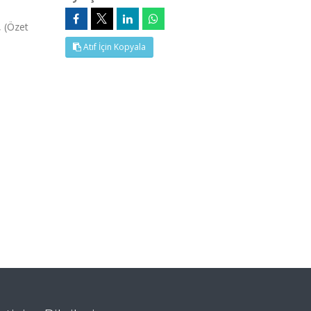
, (Özet
Atıf İçin Kopyala