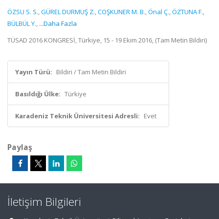
ÖZSU S. S.
,
GÜREL DURMUŞ Z.
,
COŞKUNER M. B.
,
Önal Ç.
,
ÖZTUNA F.
,
BÜLBÜL Y.
,
...Daha Fazla
TÜSAD 2016 KONGRESİ, Türkiye, 15 - 19 Ekim 2016, (Tam Metin Bildiri)
Yayın Türü:
Bildiri / Tam Metin Bildiri
Basıldığı Ülke:
Türkiye
Karadeniz Teknik Üniversitesi Adresli:
Evet
Paylaş
İletişim Bilgileri