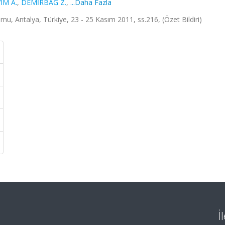
İM A.
,
DEMİRBAĞ Z.
,
...Daha Fazla
u, Antalya, Türkiye, 23 - 25 Kasım 2011, ss.216, (Özet Bildiri)
İ