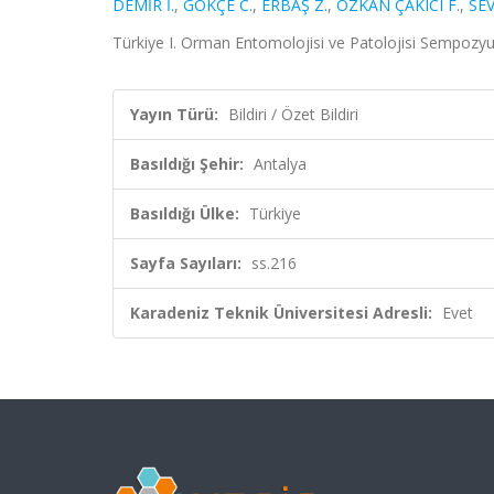
DEMİR İ.
,
GÖKÇE C.
,
ERBAŞ Z.
,
ÖZKAN ÇAKICI F.
,
SEV
Türkiye I. Orman Entomolojisi ve Patolojisi Sempozyum
Yayın Türü:
Bildiri / Özet Bildiri
Basıldığı Şehir:
Antalya
Basıldığı Ülke:
Türkiye
Sayfa Sayıları:
ss.216
Karadeniz Teknik Üniversitesi Adresli:
Evet