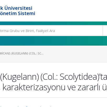
k Üniversitesi
Yönetim Sistemi
CANS (KUGELANN) (COL.: SC...
Kugelann) (Col.: Scolytidea)
 karakterizasyonu ve zararlı ü