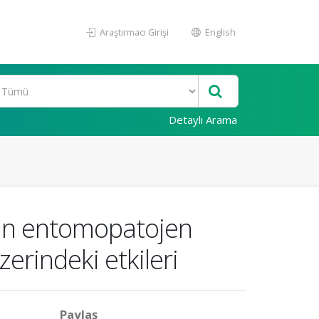
Araştırmacı Girişi
English
Detaylı Arama
’tan entomopatojen
zerindeki etkileri
Paylaş