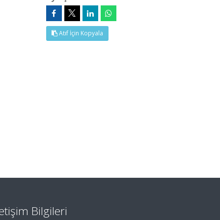
Atıf İçin Kopyala
letişim Bilgileri