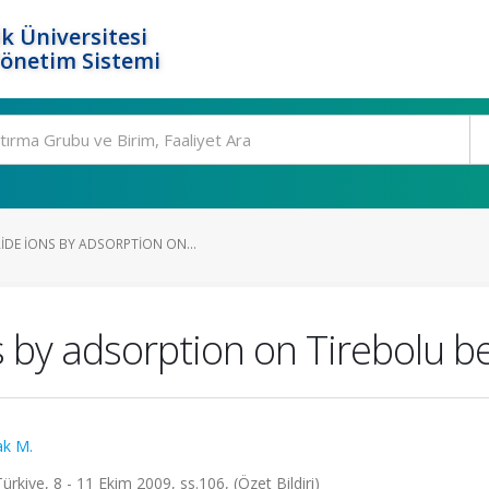
k Üniversitesi
Yönetim Sistemi
IDE IONS BY ADSORPTION ON...
s by adsorption on Tirebolu b
ak M.
rkiye, 8 - 11 Ekim 2009, ss.106, (Özet Bildiri)