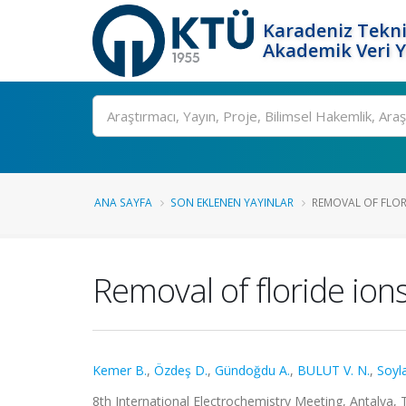
Karadeniz Tekni
Akademik Veri 
Ara
ANA SAYFA
SON EKLENEN YAYINLAR
REMOVAL OF FLOR
Removal of floride ion
Kemer B.
,
Özdeş D.
,
Gündoğdu A.
,
BULUT V. N.
,
Soyl
8th International Electrochemistry Meeting, Antalya, Tü