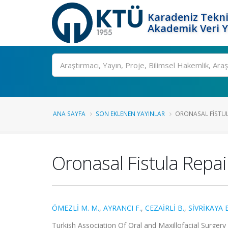
Karadeniz Tekni
Akademik Veri 
Ara
ANA SAYFA
SON EKLENEN YAYINLAR
ORONASAL FISTULA
Oronasal Fistula Repair
ÖMEZLİ M. M.
,
AYRANCI F.
,
CEZAİRLİ B.
,
SİVRİKAYA E
Turkish Association Of Oral and Maxillofacial Surger