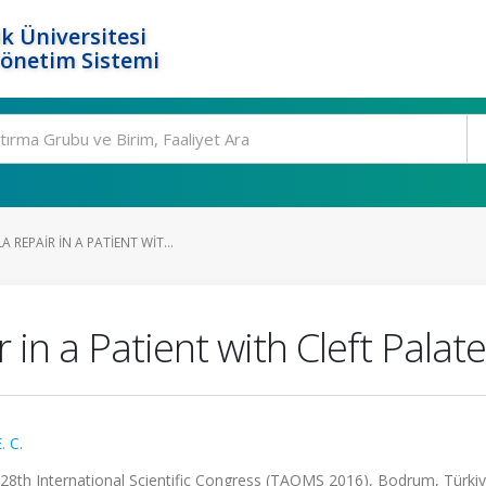
k Üniversitesi
Yönetim Sistemi
 REPAIR IN A PATIENT WIT...
 in a Patient with Cleft Palate
. C.
y 28th International Scientific Congress (TAOMS 2016), Bodrum, Türkiy