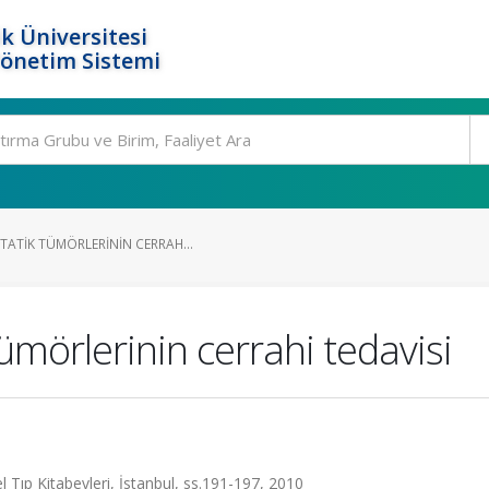
k Üniversitesi
Yönetim Sistemi
TATIK TÜMÖRLERININ CERRAH...
ümörlerinin cerrahi tedavisi
l Tıp Kitabevleri, İstanbul, ss.191-197, 2010