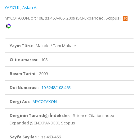
YAZICI K.
,
Aslan A.
MYCOTAXON, cilt.108, ss.463-466, 2009 (SCI-Expanded, Scopus)
Yayın Türü:
Makale / Tam Makale
Cilt numarası:
108
Basım Tarihi:
2009
Doi Numarası:
10.5248/108.463
Dergi Adı:
MYCOTAXON
Derginin Tarandığı İndeksler:
Science Citation Index
Expanded (SCI-EXPANDED), Scopus
Sayfa Sayıları:
ss.463-466