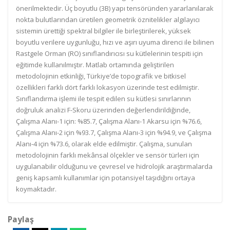
önerilmektedir. Üç boyutlu (3B) yapı tensöründen yararlanılarak
nokta bulutlarından üretilen geometrik öznitelikler algılayıcı
sistemin ürettiği spektral bilgiler ile birleştirilerek, yüksek
boyutlu verilere uygunluğu, hızı ve aşırı uyuma direnci ile bilinen
Rastgele Orman (RO) sınıflandırıcısı su kütlelerinin tespiti için
eğitimde kullanılmıştır. Matlab ortamında geliştirilen
metodolojinin etkinliği, Türkiye’de topografik ve bitkisel
özellikleri farklı dört farklı lokasyon üzerinde test edilmiştir.
Sınıflandırma işlemi ile tespit edilen su kütlesi sınırlarının
doğruluk analizi F-Skoru üzerinden değerlendirildiğinde,
Çalışma Alanı-1 için: %85.7, Çalışma Alanı-1 Akarsu için %76.6,
Çalışma Alanı-2 için %93.7, Çalışma Alanı-3 için %94.9, ve Çalışma
Alanı-4 için %73.6, olarak elde edilmiştir. Çalışma, sunulan
metodolojinin farklı mekânsal ölçekler ve sensör türleri için
uygulanabilir olduğunu ve çevresel ve hidrolojik araştırmalarda
geniş kapsamlı kullanımlar için potansiyel taşıdığını ortaya
koymaktadır.
Paylaş