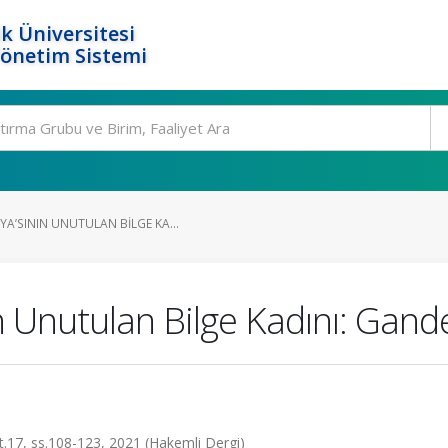
k Üniversitesi
Yönetim Sistemi
A’SININ UNUTULAN BILGE KA...
 Unutulan Bilge Kadını: Gande
lt.17, ss.108-123, 2021 (Hakemli Dergi)