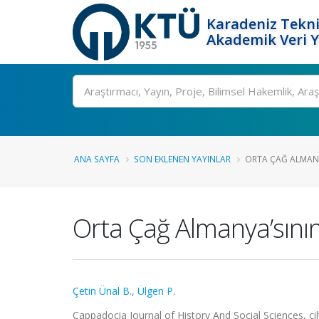
Karadeniz Tekni
Akademik Veri 
Ara
ANA SAYFA
SON EKLENEN YAYINLAR
ORTA ÇAĞ ALMANY
Orta Çağ Almanya’sının
Çetin Ünal B.
,
Ülgen P.
Cappadocia Journal of History And Social Sciences, ci