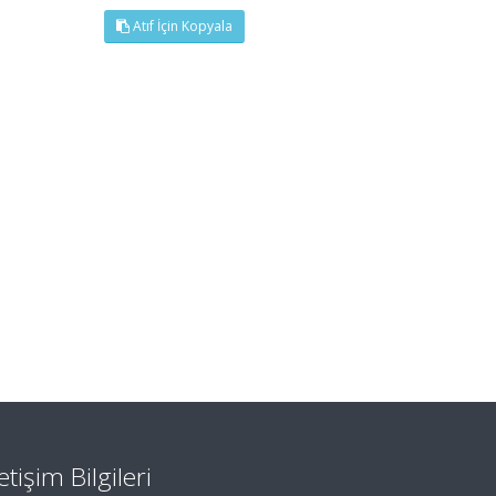
Atıf İçin Kopyala
letişim Bilgileri