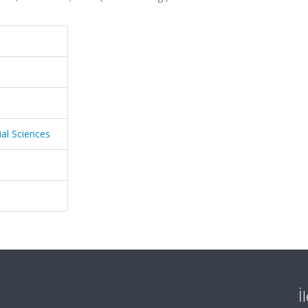
ial Sciences
İ