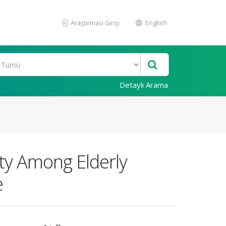
Araştırmacı Girişi
English
Detaylı Arama
ity Among Elderly
e