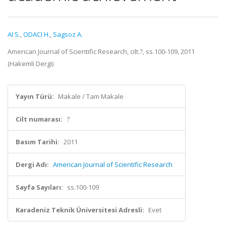
Al S.
,
ODACI H.
,
Sagsoz A.
American Journal of Scientific Research, cilt.?, ss.100-109, 2011
(Hakemli Dergi)
Yayın Türü:
Makale / Tam Makale
Cilt numarası:
?
Basım Tarihi:
2011
Dergi Adı:
American Journal of Scientific Research
Sayfa Sayıları:
ss.100-109
Karadeniz Teknik Üniversitesi Adresli:
Evet