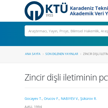
Karadeniz Tekni
Akademik Veri 
Ara
ANA SAYFA
SON EKLENEN YAYINLAR
ZINCIR DIŞLI ILET
Zincir dişli iletiminin
Gocayev T.
,
Orucov F.
,
NABIYEV V.
,
Şükürov R.
AztU, 1994