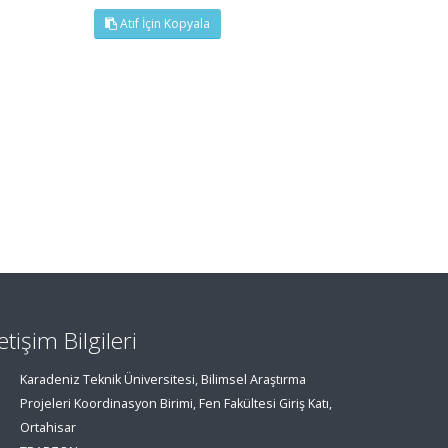
Atıf İçin Kopyala
letişim Bilgileri
Karadeniz Teknik Üniversitesi, Bilimsel Araştırma
Projeleri Koordinasyon Birimi, Fen Fakültesi Giriş Katı,
Ortahisar