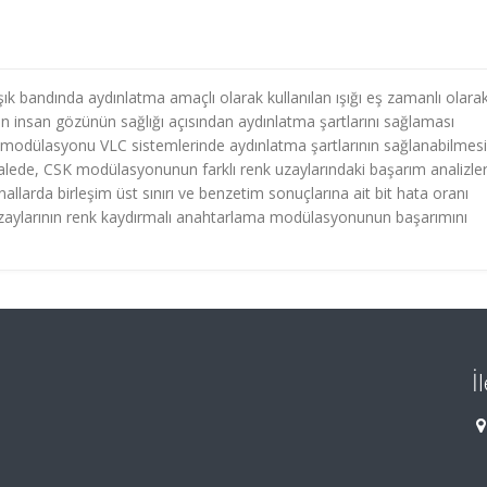
ık bandında aydınlatma amaçlı olarak kullanılan ışığı eş zamanlı olara
ğın insan gözünün sağlığı açısından aydınlatma şartlarını sağlaması
modülasyonu VLC sistemlerinde aydınlatma şartlarının sağlanabilmesi 
lede, CSK modülasyonunun farklı renk uzaylarındaki başarım analizler
nallarda birleşim üst sınırı ve benzetim sonuçlarına ait bit hata oranı
nk uzaylarının renk kaydırmalı anahtarlama modülasyonunun başarımını
İ