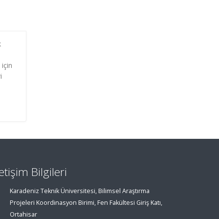
k
için
i
letişim Bilgileri
Karadeniz Teknik Üniversitesi, Bilimsel Araştırma
Projeleri Koordinasyon Birimi, Fen Fakültesi Giriş Katı,
Ortahisar