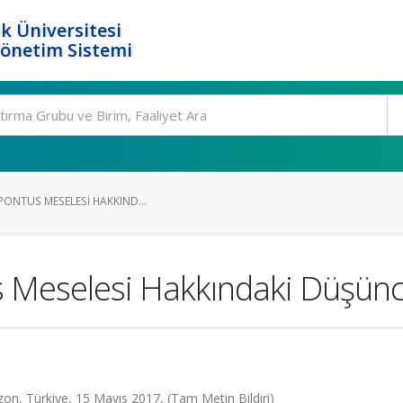
k Üniversitesi
Yönetim Sistemi
 PONTUS MESELESI HAKKIND...
s Meselesi Hakkındaki Düşünc
zon, Türkiye, 15 Mayıs 2017, (Tam Metin Bildiri)