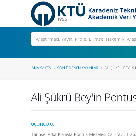
Karadeniz Tekni
Akademik Veri 
Ara
ANA SAYFA
SON EKLENEN YAYINLAR
ALI ŞÜKRÜ BEY'IN
Ali Şükrü Bey'in Pontu
ÜÇÜNCÜ U.
Tarihsel Arka Planıyla Pontus Meselesi Çalıştayı, Trab