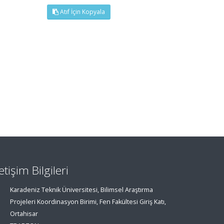
Atıf İçin Kopyala
letişim Bilgileri
Karadeniz Teknik Üniversitesi, Bilimsel Araştırma
Projeleri Koordinasyon Birimi, Fen Fakültesi Giriş Katı,
Ortahisar