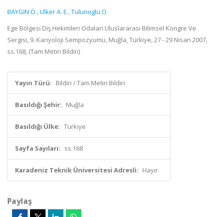
BAYGIN Ö.
,
Ulker A. E.
,
Tulunoglu O.
Ege Bölgesi Diş Hekimleri Odaları Uluslararası Bilimsel Kongre Ve
Sergisi, 9. Kariyoloji Sempozyumu, Muğla, Türkiye, 27 - 29 Nisan 2007,
ss.168, (Tam Metin Bildiri)
Yayın Türü:
Bildiri / Tam Metin Bildiri
Basıldığı Şehir:
Muğla
Basıldığı Ülke:
Türkiye
Sayfa Sayıları:
ss.168
Karadeniz Teknik Üniversitesi Adresli:
Hayır
Paylaş