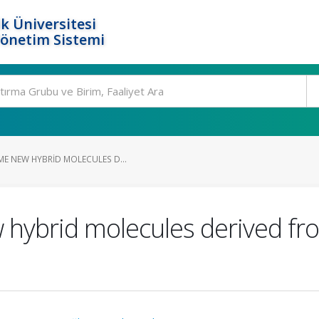
k Üniversitesi
Yönetim Sistemi
ME NEW HYBRID MOLECULES D...
 hybrid molecules derived fro