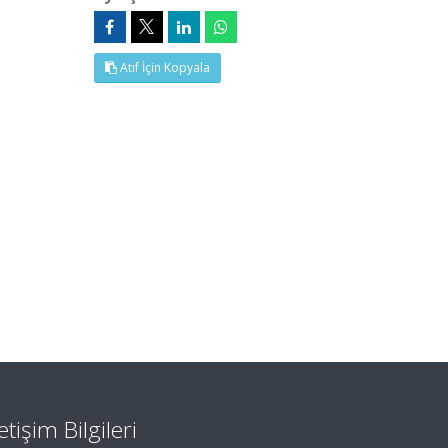
Atıf İçin Kopyala
letişim Bilgileri