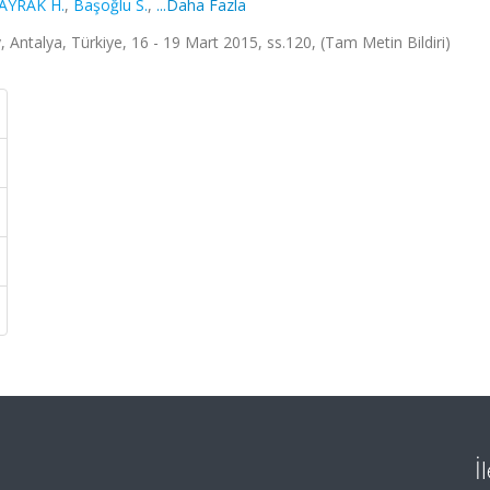
AYRAK H.
,
Başoğlu S.
,
...Daha Fazla
Antalya, Türkiye, 16 - 19 Mart 2015, ss.120, (Tam Metin Bildiri)
İ