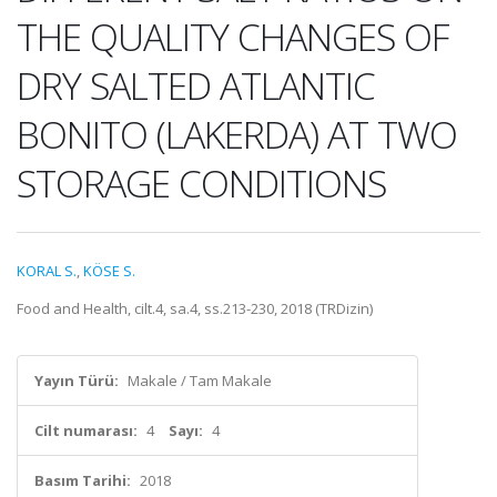
THE QUALITY CHANGES OF
DRY SALTED ATLANTIC
BONITO (LAKERDA) AT TWO
STORAGE CONDITIONS
KORAL S.
,
KÖSE S.
Food and Health, cilt.4, sa.4, ss.213-230, 2018 (TRDizin)
Yayın Türü:
Makale / Tam Makale
Cilt numarası:
4
Sayı:
4
Basım Tarihi:
2018