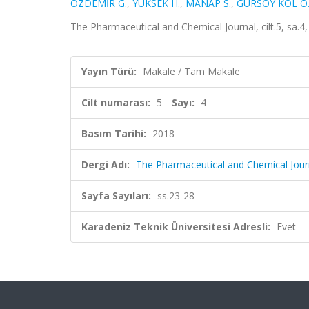
ÖZDEMİR G.
,
YÜKSEK H.
,
MANAP S.
,
GÜRSOY KOL Ö
The Pharmaceutical and Chemical Journal, cilt.5, sa.4
Yayın Türü:
Makale / Tam Makale
Cilt numarası:
5
Sayı:
4
Basım Tarihi:
2018
Dergi Adı:
The Pharmaceutical and Chemical Jour
Sayfa Sayıları:
ss.23-28
Karadeniz Teknik Üniversitesi Adresli:
Evet