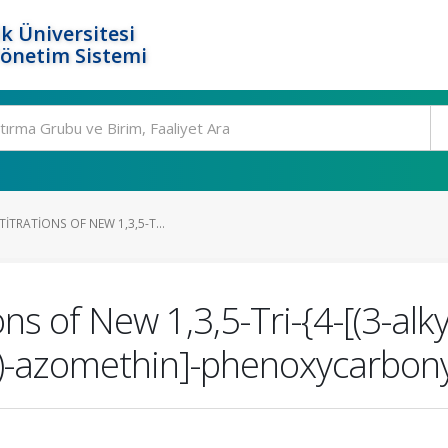
k Üniversitesi
Yönetim Sistemi
ITRATIONS OF NEW 1,3,5-T...
ns of New 1,3,5-Tri-{4-[(3-alk
-yl)-azomethin]-phenoxycarbon