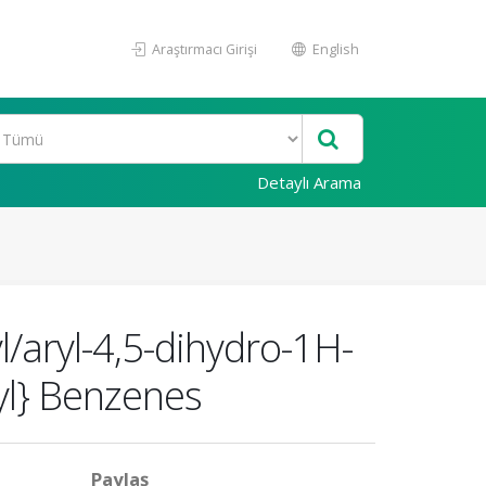
Araştırmacı Girişi
English
Detaylı Arama
yl/aryl-4,5-dihydro-1H-
yl} Benzenes
Paylaş