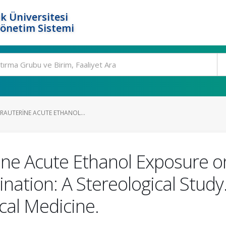
k Üniversitesi
Yönetim Sistemi
TRAUTERINE ACUTE ETHANOL...
rine Acute Ethanol Exposure o
nation: A Stereological Study.
cal Medicine.