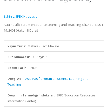
Şahin ç.
,
İPEK H.
,
ayas a.
Asia Pasific Forum on Science Learning and Teaching, cilt.9, sa.1, ss.1-
19, 2008 (Hakemli Dergi)
Yayın Türü:
Makale / Tam Makale
Cilt numarası:
9
Sayı:
1
Basım Tarihi:
2008
Dergi Adı:
Asia Pasific Forum on Science Learning and
Teaching
Derginin Tarandığı İndeksler:
ERIC (Education Resources
Information Center)