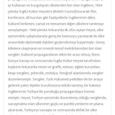
iyi kullanan ve kurgulayan ülkelerden biri olan İngiltere, 1934
yılında İngiliz Kültür Heyeti’ni (British Council) kurarak film,
konferans, dil kursları gibi faaliyetlerle İngiltere’nin dilini,
kültürel birikimini, sanat ve mimarisini diğer ülkelere tanıtmayı
amaçlamıştır. 1940 yılında Ankara’da ilk ofisi açılan heyet, ülke
içerisindeki çalışmalarıyla geniş bir kamuoyu yaratarak iki ülke
arasındaki diplomatik ilişkileri güçlendirmeyi başarmıştır. Geniş
kitlelere ulaşmanın en önemli temsil mekânlarından biri olan
sergiler, kültürel propagandanın etkin bir aracı olmuş; İkinci
Dünya Savaşı ve sonrasında İngiliz Kültür Heyeti tarafından
başkent Ankara’da resim ve grafik, mimari, eğitim kurumları,
kitap sergileri, şehircilik, mobilya, fotoğraf alanlarında sergiler
düzenlenmiştir. Sergiler, Türk Hükümeti yetkilileri ile bir araya
gelerek yakın ilişkiler kurulmasına imkân tanımış; bir bakıma
İngiltere’nin Türkiye’de yürüttüğü propagandaya hizmet
etmiştir. Heyet, Türkiye içerisinde düzenlemiş olduğu sergilerde,
savaşmakta olan ülkesinin güçlü ve parıltılı yönlerini ön plana
çıkararak, Türkiye’yi savaşta ve sonrasında ittifak bir ülke