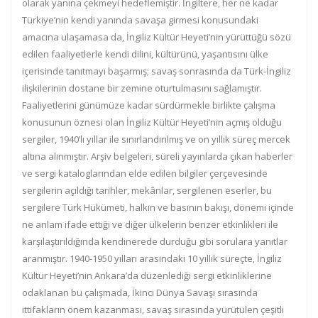
olarak yanına çekmeyi hedeflemiştir. İngiltere, her ne kadar
Türkiye’nin kendi yanında savaşa girmesi konusundaki
amacına ulaşamasa da, İngiliz Kültür Heyeti’nin yürüttüğü sözü
edilen faaliyetlerle kendi dilini, kültürünü, yaşantısını ülke
içerisinde tanıtmayı başarmış; savaş sonrasında da Türk-İngiliz
ilişkilerinin dostane bir zemine oturtulmasını sağlamıştır.
Faaliyetlerini günümüze kadar sürdürmekle birlikte çalışma
konusunun öznesi olan İngiliz Kültür Heyeti’nin açmış olduğu
sergiler, 1940’lı yıllar ile sınırlandırılmış ve on yıllık süreç mercek
altına alınmıştır. Arşiv belgeleri, süreli yayınlarda çıkan haberler
ve sergi kataloglarından elde edilen bilgiler çerçevesinde
sergilerin açıldığı tarihler, mekânlar, sergilenen eserler, bu
sergilere Türk Hükümeti, halkın ve basının bakışı, dönemi içinde
ne anlam ifade ettiği ve diğer ülkelerin benzer etkinlikleri ile
karşılaştırıldığında kendinerede durduğu gibi sorulara yanıtlar
aranmıştır. 1940-1950 yılları arasındaki 10 yıllık süreçte, İngiliz
Kültür Heyeti’nin Ankara’da düzenlediği sergi etkinliklerine
odaklanan bu çalışmada, İkinci Dünya Savaşı sırasında
ittifakların önem kazanması, savaş sırasında yürütülen çeşitli