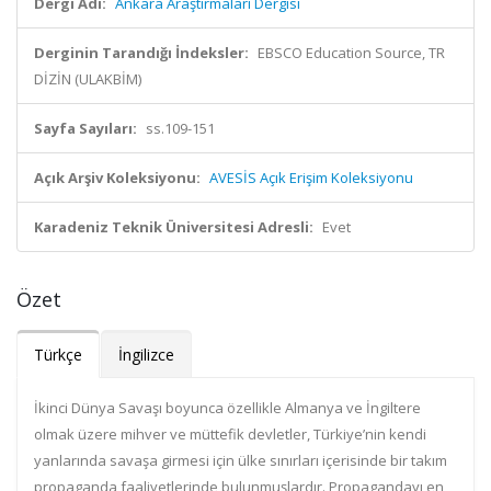
Dergi Adı:
Ankara Araştırmaları Dergisi
Derginin Tarandığı İndeksler:
EBSCO Education Source, TR
DİZİN (ULAKBİM)
Sayfa Sayıları:
ss.109-151
Açık Arşiv Koleksiyonu:
AVESİS Açık Erişim Koleksiyonu
Karadeniz Teknik Üniversitesi Adresli:
Evet
Özet
Türkçe
İngilizce
İkinci Dünya Savaşı boyunca özellikle Almanya ve İngiltere
olmak üzere mihver ve müttefik devletler, Türkiye’nin kendi
yanlarında savaşa girmesi için ülke sınırları içerisinde bir takım
propaganda faaliyetlerinde bulunmuşlardır. Propagandayı en