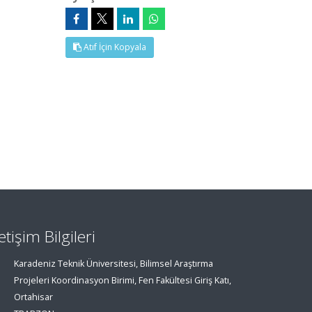
Atıf İçin Kopyala
letişim Bilgileri
Karadeniz Teknik Üniversitesi, Bilimsel Araştırma
Projeleri Koordinasyon Birimi, Fen Fakültesi Giriş Katı,
Ortahisar