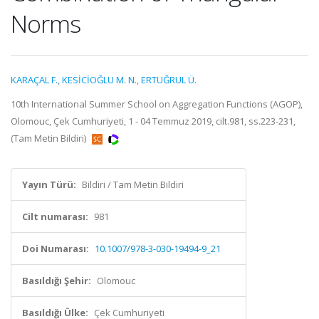
Norms
KARAÇAL F.
,
KESİCİOĞLU M. N.
,
ERTUĞRUL Ü.
10th International Summer School on Aggregation Functions (AGOP),
Olomouc, Çek Cumhuriyeti, 1 - 04 Temmuz 2019, cilt.981, ss.223-231,
(Tam Metin Bildiri)
Yayın Türü:
Bildiri / Tam Metin Bildiri
Cilt numarası:
981
Doi Numarası:
10.1007/978-3-030-19494-9_21
Basıldığı Şehir:
Olomouc
Basıldığı Ülke:
Çek Cumhuriyeti