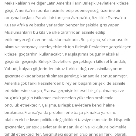
Meksikalıların ve diğer Latin Amerikalıların Birleşik Devletlere kitlesel
göçü, Amerika’nın bunları asimile edip edemeyeceği üzerine bir
tartışma başlattı. Paralel bir tartışma Avrupa’da, özellikle Fransa’da
Kuzey Afrika ve başka yerlerden benzer bir şekilde giriş yapan
Müslümanların bu kıta ve ülke tarafından asimile edilip
edilemeyeceği üzerine odaklanmaktadır. Bu çalışma, söz konusu iki
akımı ve tartışmayı inceleyebilmek için Birleşik Devletlere gerçekleşen
kitlesel göç tarihini kullanacaktır. Karşılaştırma bugün Meksikalı
göçünün geçmişte Birleşik Devletlere gerçekleşen kitlesel İrlandalı,
Yahudi, İtalyan göçlerinden biraz farklı olduğu ve asimilasyonun
geçmişteki kadar başarılı olması gerektiği kanaati ile sonuçlanmıştır.
Amerika çok farklı kesimlerden bireyleri başarılı bir şekilde asimile
edebilmesine karşın, Fransa geçmişte kitlesel bir göç almamıştı ve
bugünkü göçün istikameti muhtemelen yükselen problemle
öncülük etmektedir. Çalışma, Birleşik Devletlere kendi haline
bırakması, Fransa’ya da problemlerle başa çıkmakta yardımcı
olabilecek bir kısım politika değişiklikleri tavsiye etmektedir. Hispanik
göçmenler, Birleşik Devletleri iki insan, iki dil ve iki kültüre bölmekle
tehdit etmektedirler. Geçmişteki göçmen gruplarından farklı olarak,