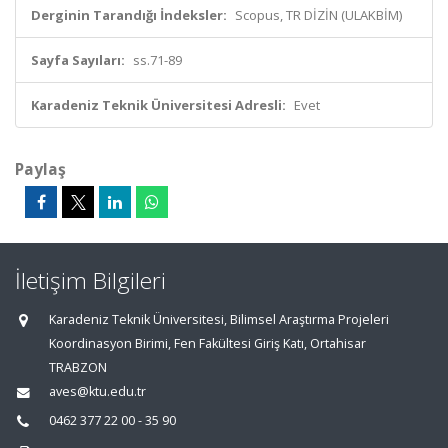
Derginin Tarandığı İndeksler:
Scopus, TR DİZİN (ULAKBİM)
Sayfa Sayıları:
ss.71-89
Karadeniz Teknik Üniversitesi Adresli:
Evet
Paylaş
İletişim Bilgileri
Karadeniz Teknik Üniversitesi, Bilimsel Araştırma Projeleri
Koordinasyon Birimi, Fen Fakültesi Giriş Katı, Ortahisar
TRABZON
aves@ktu.edu.tr
0462 377 22 00 - 35 90