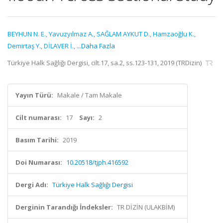
BEYHUN N. E.
,
Yavuzyılmaz A.
,
SAĞLAM AYKUT D.
,
Hamzaoğlu K.
,
Demirtaş Y.
,
DİLAVER İ.
,
...Daha Fazla
Türkiye Halk Sağlığı Dergisi, cilt.17, sa.2, ss.123-131, 2019 (TRDizin)
Yayın Türü:
Makale / Tam Makale
Cilt numarası:
17
Sayı:
2
Basım Tarihi:
2019
Doi Numarası:
10.20518/tjph.416592
Dergi Adı:
Türkiye Halk Sağlığı Dergisi
Derginin Tarandığı İndeksler:
TR DİZİN (ULAKBİM)