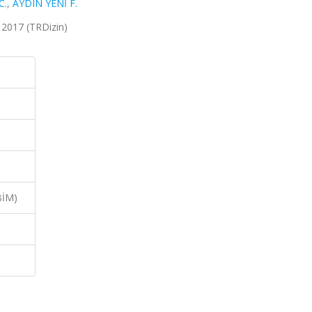
C.
,
AYDIN YENİ F.
1, 2017 (TRDizin)
BİM)