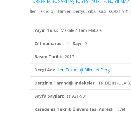
TÜRKER M. F.
,
SARITAŞ E.
,
YEŞİLYURT E. N.
,
YILMAZ 
İleri Teknoloji Bilimleri Dergisi, cilt.6, sa.3, ss.921-93
Yayın Türü:
Makale / Tam Makale
Cilt numarası:
6
Sayı:
3
Basım Tarihi:
2017
Dergi Adı:
İleri Teknoloji Bilimleri Dergisi
Derginin Tarandığı İndeksler:
TR DİZİN (ULAK
Sayfa Sayıları:
ss.921-931
Karadeniz Teknik Üniversitesi Adresli:
Evet