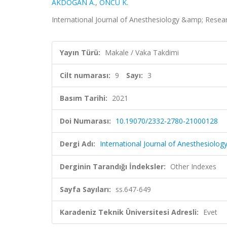
AKDOĞAN A.
,
ÖNCÜ K.
International Journal of Anesthesiology &amp; Researc
Yayın Türü:
Makale / Vaka Takdimi
Cilt numarası:
9
Sayı:
3
Basım Tarihi:
2021
Doi Numarası:
10.19070/2332-2780-21000128
Dergi Adı:
International Journal of Anesthesiolo
Derginin Tarandığı İndeksler:
Other Indexes
Sayfa Sayıları:
ss.647-649
Karadeniz Teknik Üniversitesi Adresli:
Evet