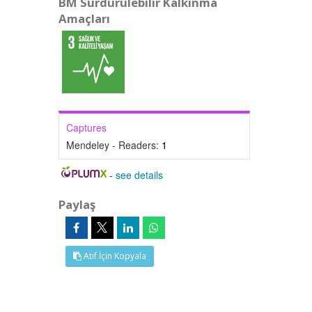
BM Sürdürülebilir Kalkınma
Amaçları
Captures
Mendeley - Readers:
1
-
see details
Paylaş
Atıf İçin Kopyala