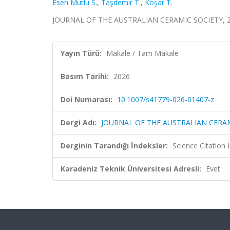
Esen Mutlu S.
,
Taşdemir T.
,
Koşar T.
JOURNAL OF THE AUSTRALIAN CERAMIC SOCIETY, 20
Yayın Türü:
Makale / Tam Makale
Basım Tarihi:
2026
Doi Numarası:
10.1007/s41779-026-01407-z
Dergi Adı:
JOURNAL OF THE AUSTRALIAN CERA
Derginin Tarandığı İndeksler:
Science Citatio
Karadeniz Teknik Üniversitesi Adresli:
Evet