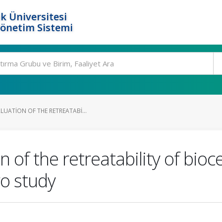
k Üniversitesi
Yönetim Sistemi
UATION OF THE RETREATABI...
 of the retreatability of bio
ro study