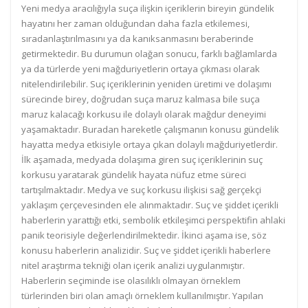
Yeni medya aracılığıyla suça ilişkin içeriklerin bireyin gündelik
hayatını her zaman olduğundan daha fazla etkilemesi,
sıradanlaştırılmasını ya da kanıksanmasını beraberinde
getirmektedir. Bu durumun olağan sonucu, farklı bağlamlarda
ya da türlerde yeni mağduriyetlerin ortaya çıkması olarak
nitelendirilebilir. Suç içeriklerinin yeniden üretimi ve dolaşımı
sürecinde birey, doğrudan suça maruz kalmasa bile suça
maruz kalacağı korkusu ile dolaylı olarak mağdur deneyimi
yaşamaktadır. Buradan hareketle çalışmanın konusu gündelik
hayatta medya etkisiyle ortaya çıkan dolaylı mağduriyetlerdir.
İlk aşamada, medyada dolaşıma giren suç içeriklerinin suç
korkusu yaratarak gündelik hayata nüfuz etme süreci
tartışılmaktadır. Medya ve suç korkusu ilişkisi sağ gerçekçi
yaklaşım çerçevesinden ele alınmaktadır. Suç ve şiddet içerikli
haberlerin yarattığı etki, sembolik etkileşimci perspektifin ahlaki
panik teorisiyle değerlendirilmektedir. İkinci aşama ise, söz
konusu haberlerin analizidir. Suç ve şiddet içerikli haberlere
nitel araştırma tekniği olan içerik analizi uygulanmıştır.
Haberlerin seçiminde ise olasılıklı olmayan örneklem
türlerinden biri olan amaçlı örneklem kullanılmıştır. Yapılan