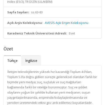
Index (ESCI), TR DİZİN (ULAKBİM)
Sayfa Sayıları:
ss.63-83
Açık Arşiv Koleksiyonu:
AVESİS Açık Erişim Koleksiyonu
Karadeniz Teknik Üniversitesi Adresli:
Evet
Özet
Türkçe
İngilizce
İletişim teknolojilerinin yüksek hız kazandığı Toplum 4.0’dan,
Toplum 5.0’a doğru gidilen süreçte geleneksel olandan farklı bir
biçimde yeni medya; suç, suçluluk ve suç mağdurları
bağlamında farklı bir niteliğe bürünmüştür. Suç ve şiddet
olaylarını yoğun bir şekilde kullanan yeni medyanın; suçun
yaygınlaştırılmasında, erişiminde/kolaylaştırılmasında ve
yeniden üretimindeki etkisi göz ardı edilemez boyutlardadır.