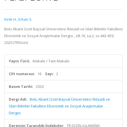
Kınık H.
,
Erkan S.
Bolu Abant İzzet Baysal Üniversitesi İktisadi ve İdari Bilimler Fakültesi
Ekonomik ve Sosyal Araştırmalar Dergisi , cilt.16, sa.2, ss.443-459,
2020 (TRDizin)
Yayın Türü:
Makale / Tam Makale
Cilt numarası:
16
Sayı:
2
Basım Tarihi:
2020
Dergi Adı:
Bolu Abant İzzet Baysal Üniversitesi İktisadi ve
İdari Bilimler Fakültesi Ekonomik ve Sosyal Araştırmalar
Dergisi
Derginin Tarandığı İndeksler:
TR DİZİN (ULAKBİM)