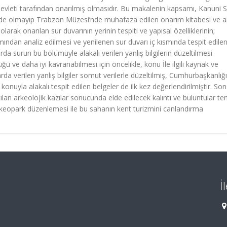
 Devleti tarafından onarılmış olmasıdır. Bu makalenin kapsamı, Kanuni 
de olmayıp Trabzon Müzesi’nde muhafaza edilen onarım kitabesi ve a
 olarak onarılan sur duvarının yerinin tespiti ve yapısal özelliklerinin;
ından analiz edilmesi ve yenilenen sur duvarı iç kısmında tespit edile
a surun bu bölümüyle alakalı verilen yanlış bilgilerin düzeltilmesi
ve daha iyi kavranabilmesi için öncelikle, konu İle ilgili kaynak ve
rda verilen yanlış bilgiler somut verilerle düzeltilmiş, Cumhurbaşkanlığı
konuyla alakalı tespit edilen belgeler de ilk kez değerlendirilmiştir. Son
ılan arkeolojik kazılar sonucunda elde edilecek kalıntı ve buluntular te
arkeopark düzenlemesi ile bu sahanın kent turizmini canlandırma
İ