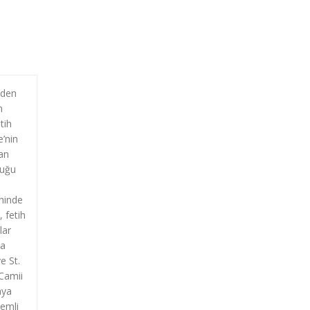
mden
n
tih
e’nin
dan
duğu
hinde
 fetih
lar
la
e St.
 Camii
aya
nemli