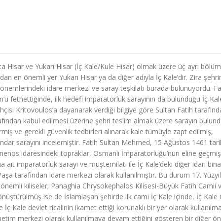
Orta Hisar ve Yukarı Hisar (İç Kale/Kule Hisar) olmak üzere üç ayrı bölü
dan en önemli yer Yukarı Hisar ya da diğer adıyla İç Kale’dir. Zira şehri
emlerindeki idare merkezi ve saray teşkilatı burada bulunuyordu. Fa
 fethettiğinde, ilk hedefi imparatorluk sarayının da bulunduğu İç Kal
ihçisi Kritovoulos’a dayanarak verdiği bilgiye göre Sultan Fatih tarafın
fından kabul edilmesi üzerine şehri teslim almak üzere sarayın bulun
miş ve gerekli güvenlik tedbirleri alınarak kale tümüyle zapt edilmiş,
dar sarayını incelemiştir. Fatih Sultan Mehmed, 15 Ağustos 1461 tari
mnenos idaresindeki topraklar, Osmanlı İmparatorluğu’nun eline geçmiş,
it imparatorluk sarayı ve müştemilatı ile İç Kale’deki diğer idari bina
Paşa tarafından idare merkezi olarak kullanılmıştır. Bu durum 17. Yüzyı
 önemli kiliseler; Panaghia Chrysokephalos Kilisesi-Büyük Fatih Camii v
üştürülmüş ise de İslamlaşan şehirde ilk cami İç Kale içinde, İç Kale
 İç Kale devlet ricalinin ikamet ettiği korunaklı bir yer olarak kullanılm
tim merkezi olarak kullanılmaya devam ettiğini gösteren bir diğer ö