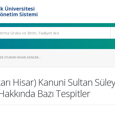
k Üniversitesi
Yönetim Sistemi
E (YUKARI HISAR) KANUNI...
karı Hisar) Kanuni Sultan Sül
Hakkında Bazı Tespitler