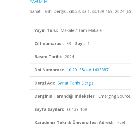
YAVUZ M.
Sanat Tarihi Dergisi, cilt.33, sa.1, ss.139-169, 2024 (
Yayın Türü:
Makale / Tam Makale
Cilt numarası:
33
Sayı:
1
Basım Tarihi:
2024
Doi Numarası:
10.29135/std.1403887
Dergi Adı:
Sanat Tarihi Dergisi
Derginin Tarandığı İndeksler:
Emerging Sources
Sayfa Sayıları:
ss.139-169
Karadeniz Teknik Üniversitesi Adresli:
Evet