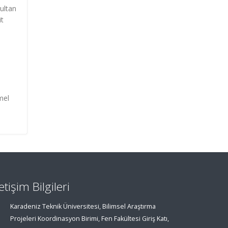
Sultan
it
n
mel
letişim Bilgileri
Karadeniz Teknik Üniversitesi, Bilimsel Araştırma
Projeleri Koordinasyon Birimi, Fen Fakültesi Giriş Katı,