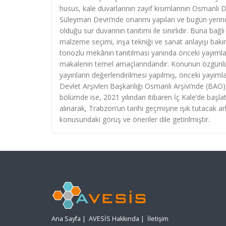
husus, kale duvarlarının zayıf kısımlarının Osmanlı
Süleyman Devri’nde onarımı yapılan ve bugün yerin
olduğu sur duvarının tanıtımı ile sınırlıdır. Buna bağlı
malzeme seçimi, inşa tekniği ve sanat anlayışı bakım
tonozlu mekânın tanıtılması yanında önceki yayımlard
makalenin temel amaçlarındandır. Konunun özgünlüğü 
yayınların değerlendirilmesi yapılmış, önceki yayımla
Devlet Arşivleri Başkanlığı Osmanlı Arşivi’nde (BAO) 
bölümde ise, 2021 yılından itibaren İç Kale’de başlat
alınarak, Trabzon’un tarihi geçmişine ışık tutacak 
konusundaki görüş ve öneriler dile getirilmiştir.
Ana Sayfa
|
AVESİS Hakkında
|
İletişim