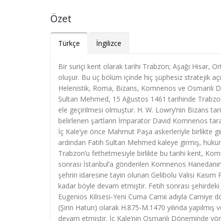
Özet
Türkçe
İngilizce
Bir suriçi kent olarak tarihi Trabzon; Aşağı Hisar, 
oluşur. Bu üç bölüm içinde hiç şüphesiz stratejik açı
Helenistik, Roma, Bizans, Komnenos ve Osmanlı Dön
Sultan Mehmed, 15 Ağustos 1461 tarihinde Trabzon’u
ele geçirilmesi olmuştur. H. W. Lowry’nin Bizans tar
belirlenen şartların İmparator David Komnenos tara
İç Kale’ye önce Mahmut Paşa askerleriyle birlikte gir
ardından Fatih Sultan Mehmed kaleye girmiş, hüküm
Trabzon’u fethetmesiyle birlikte bu tarihi kent, Ko
sonrası İstanbul’a gönderilen Komnenos Hanedanına a
şehrin idaresine tayin olunan Gelibolu Valisi Kasım 
kadar böyle devam etmiştir. Fetih sonrası şehirdeki
Eugenios Kilisesi-Yeni Cuma Camii adıyla Camiye dön
(Şirin Hatun) olarak H.875-M.1470 yılında yapılmış ve
devam etmiştir. İç Kale’nin Osmanlı Döneminde yöne