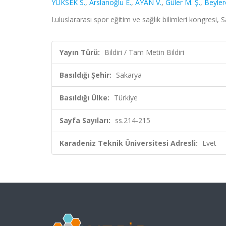
YÜKSEK S.
,
Arslanoğlu E.
,
AYAN V.
,
Güler M. Ş.
,
Beyler
I.uluslararası spor eğitim ve sağlık bilimleri kongresi,
Yayın Türü:
Bildiri / Tam Metin Bildiri
Basıldığı Şehir:
Sakarya
Basıldığı Ülke:
Türkiye
Sayfa Sayıları:
ss.214-215
Karadeniz Teknik Üniversitesi Adresli:
Evet