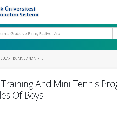
k Üniversitesi
Yönetim Sistemi
EGULAR TRAINING AND MINI...
r Traınıng And Mını Tennıs P
ıles Of Boys