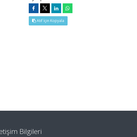
Atıf İçin Kopyala
letişim Bilgileri