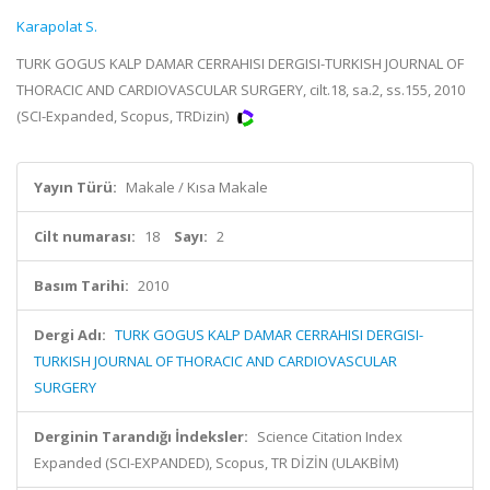
Karapolat S.
TURK GOGUS KALP DAMAR CERRAHISI DERGISI-TURKISH JOURNAL OF
THORACIC AND CARDIOVASCULAR SURGERY, cilt.18, sa.2, ss.155, 2010
(SCI-Expanded, Scopus, TRDizin)
Yayın Türü:
Makale / Kısa Makale
Cilt numarası:
18
Sayı:
2
Basım Tarihi:
2010
Dergi Adı:
TURK GOGUS KALP DAMAR CERRAHISI DERGISI-
TURKISH JOURNAL OF THORACIC AND CARDIOVASCULAR
SURGERY
Derginin Tarandığı İndeksler:
Science Citation Index
Expanded (SCI-EXPANDED), Scopus, TR DİZİN (ULAKBİM)