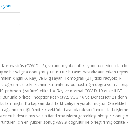
ksiyonu
ip Koronavirüs (COVID-19), solunum yolu enfeksiyonuna neden olan bu
uş ve bir salgına dönüşmüştür. Bu tür bulaşıcı hastalıkların erken teşhis
lidir. X-ışını (X-Ray) ve Bilgisayarlı Tomografi (BT) tıbbi radyolojik
öğrenmesi tekniklerinin kullanılması bu hastalığın doğru ve hızlı tesp
9-pnömoni (zatürre) etiketli X-Ray ve normal-COVID-19 etiketli BT
ştır. Bununla birlikte; InceptionResNetV2, VGG-16 ve DenseNet121 derin
 kullanılmıştır. Bu kapsamda 3 farklı çalışma yürütülmüştür. Öncelikle h
ğların ürettiği öznitelik vektörleri ayrı olarak sınıflandırıcılarla işlem
örleri birleştirilmiş ve sınıflandırma işlemi gerçekleştirilmiştir. Sonuç 
üleri için en yüksek sonuç %98,9 doğruluk ile birleştirilmiş öznitelik