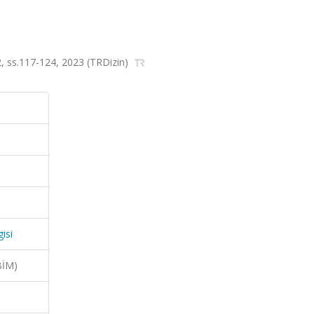
a.2, ss.117-124, 2023 (TRDizin)
isi
BİM)