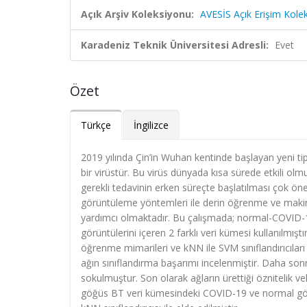
Açık Arşiv Koleksiyonu:
AVESİS Açık Erişim Kole
Karadeniz Teknik Üniversitesi Adresli:
Evet
Özet
Türkçe
İngilizce
2019 yılında Çin’in Wuhan kentinde başlayan yeni t
bir virüstür. Bu virüs dünyada kısa sürede etkili olm
gerekli tedavinin erken süreçte başlatılması çok önem
görüntüleme yöntemleri ile derin öğrenme ve makine 
yardımcı olmaktadır. Bu çalışmada; normal-COVID-1
görüntülerini içeren 2 farklı veri kümesi kullanılmı
öğrenme mimarileri ve kNN ile SVM sınıflandırıcıları
ağın sınıflandırma başarımı incelenmiştir. Daha sonra a
sokulmuştur. Son olarak ağların ürettiği öznitelik vekt
göğüs BT veri kümesindeki COVID-19 ve normal görünt