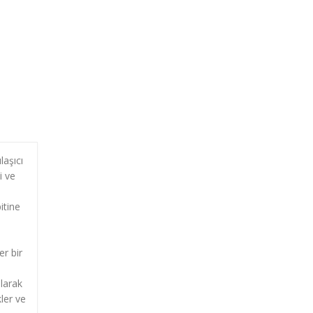
laşıcı
i ve
itine
er bir
e
olarak
ler ve