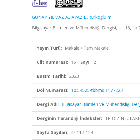
GÜNAY YILMAZ A.
,
AYAZ E.
,
türkoğlu m.
Bilgisayar Bilimleri ve Mühendisliği Dergisi, cilt.16, s
Yayın Türü:
Makale / Tam Makale
Cilt numarası:
16
Sayı:
2
Basım Tarihi:
2023
Doi Numarası:
10.54525/tbbmd.1177223
Dergi Adı:
Bilgisayar Bilimleri ve Mühendisliği Derg
Derginin Tarandığı İndeksler:
TR DİZİN (ULAK
Sayfa Sayıları:
ss.117-124