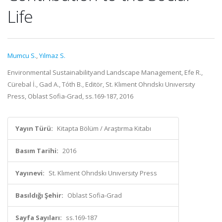
Life
Mumcu S.
,
Yılmaz S.
Environmental Sustainabilityand Landscape Management, Efe R.,
Cürebal İ., Gad A., Tóth B., Editör, St. Klıment Ohrıdskı Unıversıty
Press, Oblast Sofia-Grad, ss.169-187, 2016
Yayın Türü:
Kitapta Bölüm / Araştırma Kitabı
Basım Tarihi:
2016
Yayınevi:
St. Klıment Ohrıdskı Unıversıty Press
Basıldığı Şehir:
Oblast Sofia-Grad
Sayfa Sayıları:
ss.169-187