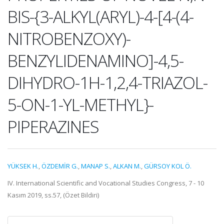
BIS-{3-ALKYL(ARYL)-4-[4-(4-
NITROBENZOXY)-
BENZYLIDENAMINO]-4,5-
DIHYDRO-1H-1,2,4-TRIAZOL-
5-ON-1-YL-METHYL}-
PIPERAZINES
YÜKSEK H.
,
ÖZDEMİR G.
,
MANAP S.
,
ALKAN M.
,
GÜRSOY KOL Ö.
IV. International Scientific and Vocational Studies Congress, 7 - 10
Kasım 2019, ss.57, (Özet Bildiri)