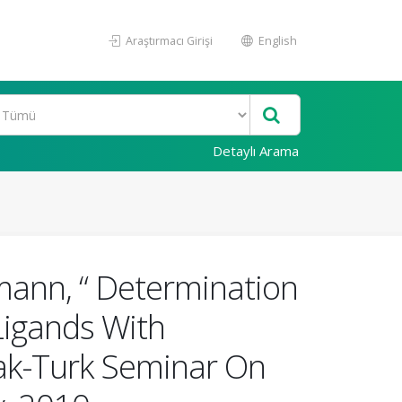
Araştırmacı Girişi
English
Detaylı Arama
mann, “ Determination
Ligands With
Pak-Turk Seminar On