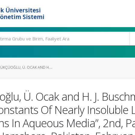
k Üniversitesi
Yönetim Sistemi
ÜKÇÜOĞLU, Ü. OCAK AND H....
ğlu, Ü. Ocak and H. J. Busch
onstants Of Nearly Insoluble 
ons In Aqueous Media”, 2nd, 