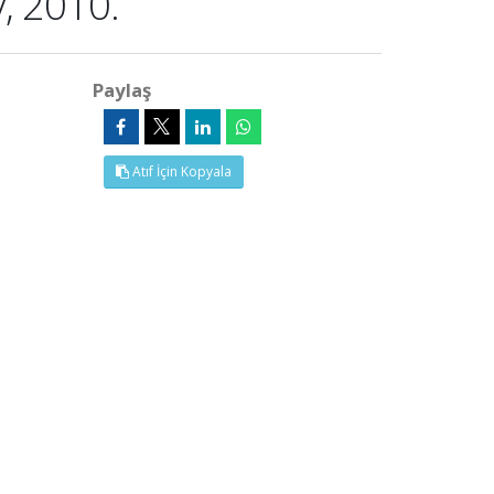
, 2010.
Paylaş
Atıf İçin Kopyala