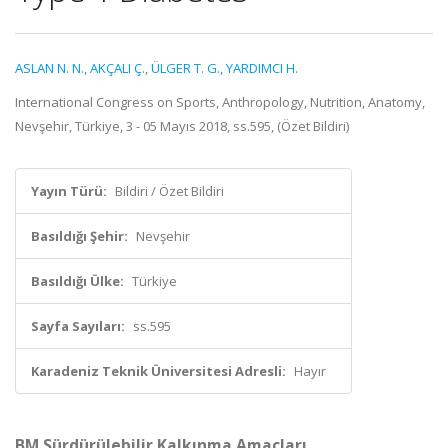
ASLAN N. N.
,
AKÇALI Ç.
,
ÜLGER T. G.
,
YARDIMCI H.
International Congress on Sports, Anthropology, Nutrition, Anatomy,
Nevşehir, Türkiye, 3 - 05 Mayıs 2018, ss.595, (Özet Bildiri)
Yayın Türü:
Bildiri / Özet Bildiri
Basıldığı Şehir:
Nevşehir
Basıldığı Ülke:
Türkiye
Sayfa Sayıları:
ss.595
Karadeniz Teknik Üniversitesi Adresli:
Hayır
BM Sürdürülebilir Kalkınma Amaçları