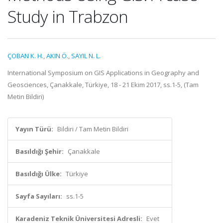
Study in Trabzon
ÇOBAN K. H.
,
AKIN Ö.
,
SAYIL N. L.
International Symposium on GIS Applications in Geography and
Geosciences, Çanakkale, Türkiye, 18 - 21 Ekim 2017, ss.1-5, (Tam
Metin Bildiri)
Yayın Türü:
Bildiri / Tam Metin Bildiri
Basıldığı Şehir:
Çanakkale
Basıldığı Ülke:
Türkiye
Sayfa Sayıları:
ss.1-5
Karadeniz Teknik Üniversitesi Adresli:
Evet