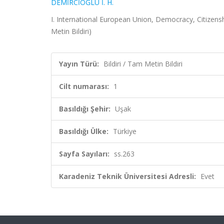
DEMİRCİOĞLU İ. H.
I. International European Union, Democracy, Citizensh
Metin Bildiri)
Yayın Türü:
Bildiri / Tam Metin Bildiri
Cilt numarası:
1
Basıldığı Şehir:
Uşak
Basıldığı Ülke:
Türkiye
Sayfa Sayıları:
ss.263
Karadeniz Teknik Üniversitesi Adresli:
Evet