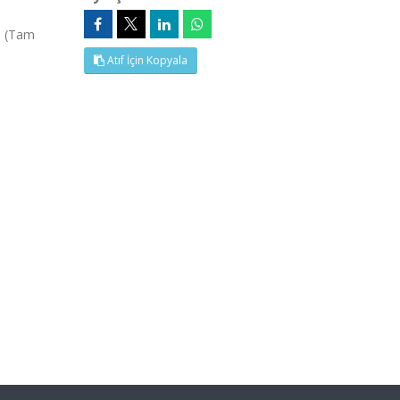
, (Tam
Atıf İçin Kopyala