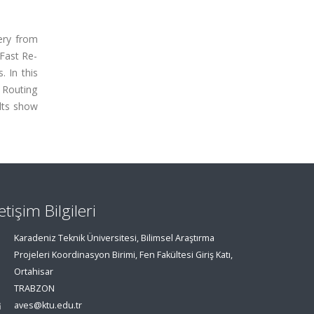
ery from
 Fast Re-
. In this
 Routing
ults show
letişim Bilgileri
Karadeniz Teknik Üniversitesi, Bilimsel Araştırma
Projeleri Koordinasyon Birimi, Fen Fakültesi Giriş Katı,
Ortahisar
TRABZON
aves@ktu.edu.tr