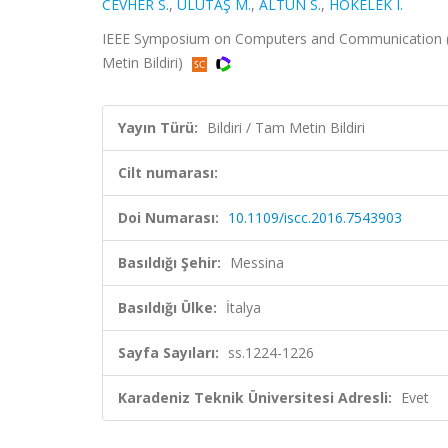
CEVHER S.
,
ULUTAŞ M.
,
ALTUN S.
,
HÖKELEK I.
IEEE Symposium on Computers and Communication (IS
Metin Bildiri)
Yayın Türü:
Bildiri / Tam Metin Bildiri
Cilt numarası:
Doi Numarası:
10.1109/iscc.2016.7543903
Basıldığı Şehir:
Messina
Basıldığı Ülke:
İtalya
Sayfa Sayıları:
ss.1224-1226
Karadeniz Teknik Üniversitesi Adresli:
Evet