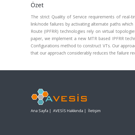
Özet
The strict Quality of Service requirements of real-
link/node failures by activating alternate paths whi
Route (IPFRR) technologies rely on virtual topologie
paper, we implement a new MTR based IPFRR techni
Configurations method to construct VTs. Our approach
that our approach considerably reduces the failure r
Ana Sayfa
|
AVESİS Hakkında
|
İletişim