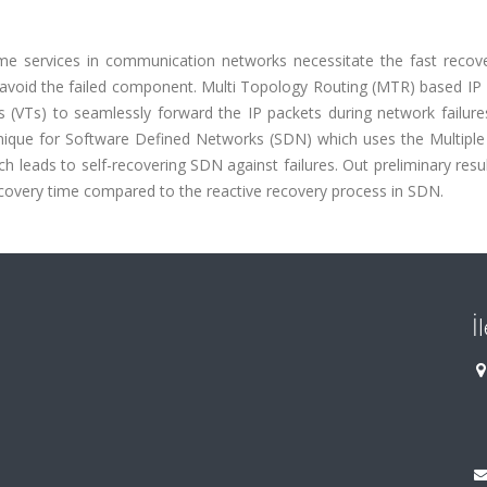
time services in communication networks necessitate the fast recov
ch avoid the failed component. Multi Topology Routing (MTR) based IP
s (VTs) to seamlessly forward the IP packets during network failures
que for Software Defined Networks (SDN) which uses the Multiple
 leads to self-recovering SDN against failures. Out preliminary res
ecovery time compared to the reactive recovery process in SDN.
İ