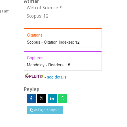
Atıflar
Web of Science: 9
 (Tam
Scopus: 12
Citations
Scopus - Citation Indexes:
12
Captures
Mendeley - Readers:
15
-
see details
Paylaş
Atıf İçin Kopyala