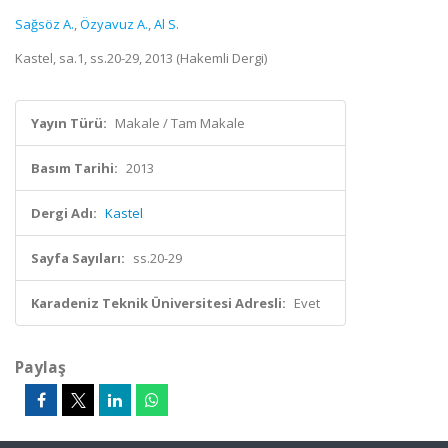
Sağsöz A.
,
Özyavuz A.
,
Al S.
Kastel, sa.1, ss.20-29, 2013 (Hakemli Dergi)
Yayın Türü:
Makale / Tam Makale
Basım Tarihi:
2013
Dergi Adı:
Kastel
Sayfa Sayıları:
ss.20-29
Karadeniz Teknik Üniversitesi Adresli:
Evet
Paylaş