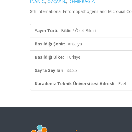
İNAN C.
,
ÖZÇAY B.
,
DEMİRBAĞ Z.
8th International Entomopathogens and Microbial Contr
Yayın Türü:
Bildiri / Özet Bildiri
Basıldığı Şehir:
Antalya
Basıldığı Ülke:
Türkiye
Sayfa Sayıları:
ss.25
Karadeniz Teknik Üniversitesi Adresli:
Evet