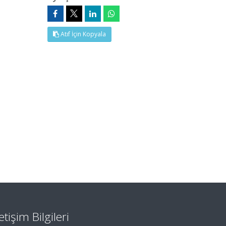
)
Atıf İçin Kopyala
letişim Bilgileri