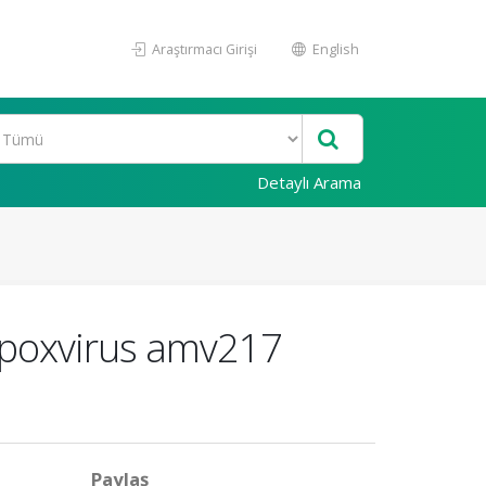
Araştırmacı Girişi
English
Detaylı Arama
opoxvirus amv217
Paylaş